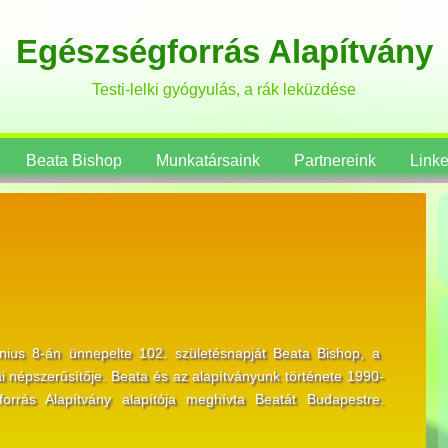
Egészségforrás Alapítvány
Testi-lelki gyógyulás, a rák leküzdése
Beata Bishop
Munkatársaink
Partnereink
Link
únius 8-án ünnepelte 102. születésnapját Beata Bishop, a
i népszerűsítője. Beata és az alapítványunk története 1990-
orrás Alapítvány alapítója meghívta Beatát Budapestre.