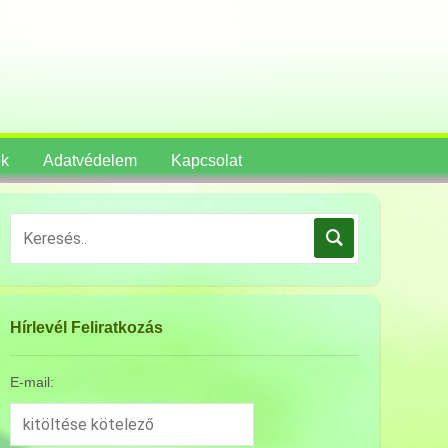
ek
Adatvédelem
Kapcsolat
Hírlevél Feliratkozás
🌟 Mi a titka Beata Bishop 102. évében is 
Alapítványunk kurátorai, Kovács Dóra és Dr. Nagy Melánia 2026 áp
E-mail:
évében levő Beata Bishopot, alapítványunk tiszteletbeli elnökét.
foglalkoztat: „Beata, hogyan tudod megőrizni az elméd ilyen leny