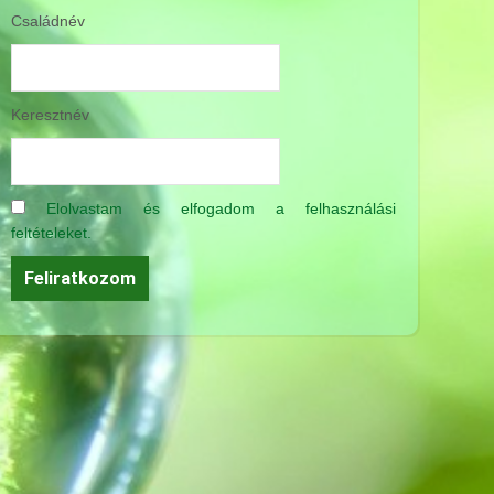
Családnév
ELOLVASOM
Keresztnév
Elolvastam és elfogadom a felhasználási
feltételeket.