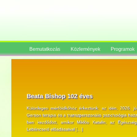
Bemutatkozás
Közlemények
Programok
Beata Bishop 102 éves
Különleges mérföldkőhöz érkeztünk: az idén, 2026. j
Gerson terápia és a transzperszonális pszichológia haza
ben kezdődött, amikor Miklós Katalin, az Egészségf
Lebilincselő előadásaival […]