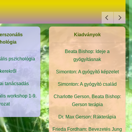
erszonális
Kiadványok
hológia
Beata Bishop: Ideje a
lis pszichológia
gyógyításnak
kerekről
Simonton: A gyógyító képzelet
ai tanácsadás
Simonton: A gyógyító család
lis workshop 1-9.
Charlotte Gerson, Beata Bishop:
rozat
Gerson terápia
Dr. Max Gerson: Rákterápia
Frieda Fordham: Bevezetés Jung