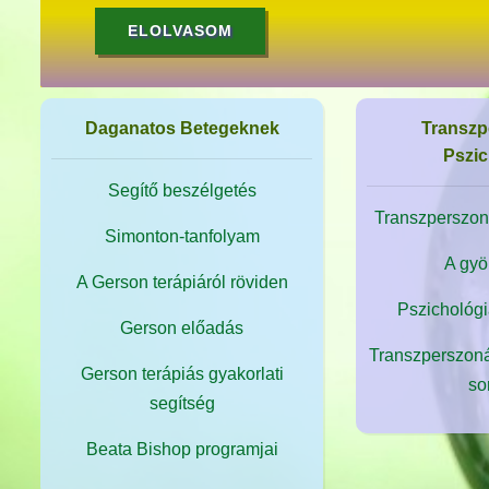
ELOLVASOM
Daganatos Betegeknek
Transzp
Pszic
Segítő beszélgetés
Transzperszoná
Simonton-tanfolyam
A gyö
A Gerson terápiáról röviden
Pszichológi
Gerson előadás
Transzperszoná
Gerson terápiás gyakorlati
so
segítség
Beata Bishop programjai