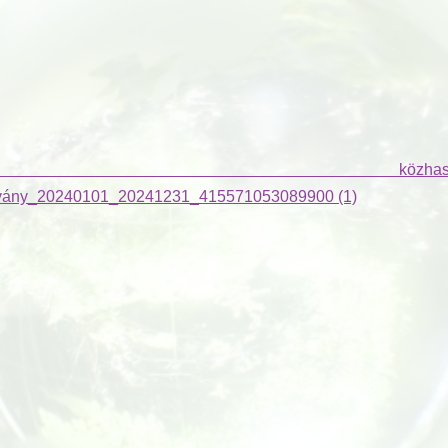
özhasznúsá
vány_20240101_20241231_415571053089900 (1)