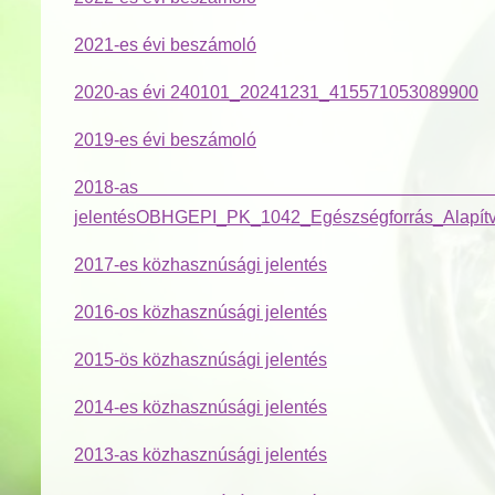
2021-es évi beszámoló
2020-as évi
240101_20241231_415571053089900
2019-es évi beszámoló
2018-as k
jelentés
OBHGEPI_PK_1042_Egészségforrás_Alapít
2017-es közhasznúsági jelentés
2016-os közhasznúsági jelentés
2015-ös közhasznúsági jelentés
2014-es közhasznúsági jelentés
2013-as közhasznúsági jelentés