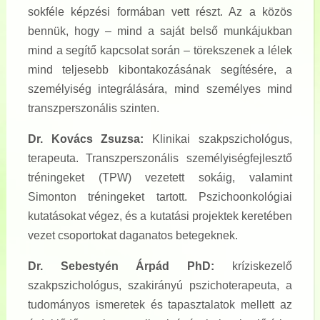
sokféle képzési formában vett részt. Az a közös
bennük, hogy – mind a saját belső munkájukban
mind a segítő kapcsolat során – törekszenek a lélek
mind teljesebb kibontakozásának segítésére, a
személyiség integrálására, mind személyes mind
transzperszonális szinten.
Dr. Kovács Zsuzsa:
Klinikai szakpszichológus,
terapeuta. Transzperszonális személyiségfejlesztő
tréningeket (TPW) vezetett sokáig, valamint
Simonton tréningeket tartott. Pszichoonkológiai
kutatásokat végez, és a kutatási projektek keretében
vezet csoportokat daganatos betegeknek.
Dr. Sebestyén Árpád PhD:
kríziskezelő
szakpszichológus, szakirányú pszichoterapeuta, a
tudományos ismeretek és tapasztalatok mellett az