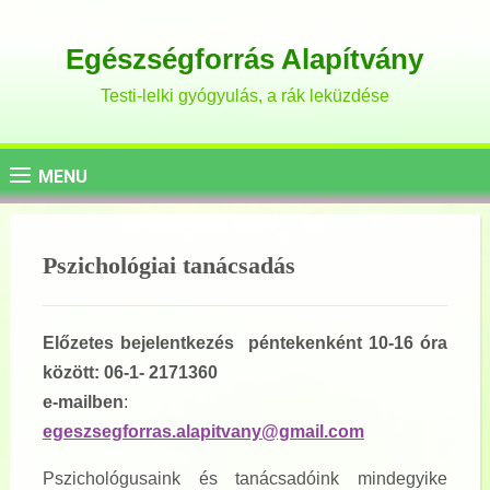
Egészségforrás Alapítvány
Testi-lelki gyógyulás, a rák leküzdése
MENU
Pszichológiai tanácsadás
Előzetes bejelentkezés péntekenként 10-16 óra
között: 06-1- 2171360
e-mailben
:
egeszsegforras.alapitvany@gmail.com
Pszichológusaink és tanácsadóink mindegyike