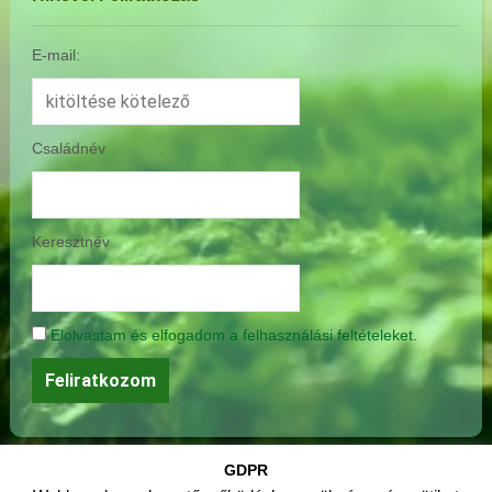
E-mail:
Családnév
Keresztnév
Elolvastam és elfogadom a felhasználási feltételeket.
GDPR